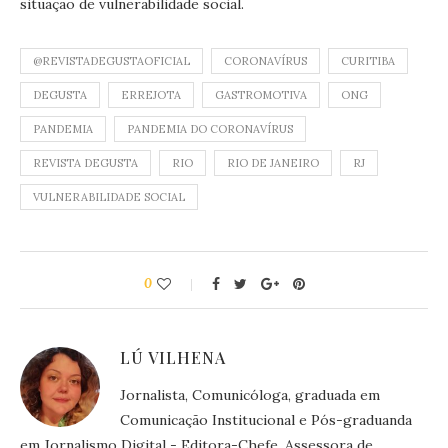
situação de vulnerabilidade social.
@REVISTADEGUSTAOFICIAL
CORONAVÍRUS
CURITIBA
DEGUSTA
ERREJOTA
GASTROMOTIVA
ONG
PANDEMIA
PANDEMIA DO CORONAVÍRUS
REVISTA DEGUSTA
RIO
RIO DE JANEIRO
RJ
VULNERABILIDADE SOCIAL
0
LÚ VILHENA
Jornalista, Comunicóloga, graduada em
Comunicação Institucional e Pós-graduanda
em Jornalismo Digital - Editora-Chefe, Assessora de