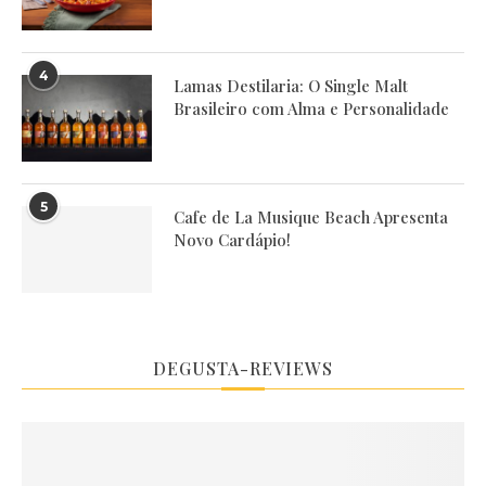
4
Lamas Destilaria: O Single Malt
Brasileiro com Alma e Personalidade
5
Cafe de La Musique Beach Apresenta
Novo Cardápio!
DEGUSTA-REVIEWS