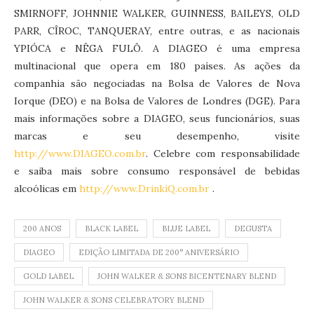
SMIRNOFF, JOHNNIE WALKER, GUINNESS, BAILEYS, OLD
PARR, CÎROC, TANQUERAY, entre outras, e as nacionais
YPIÓCA e NÊGA FULÔ. A DIAGEO é uma empresa
multinacional que opera em 180 países. As ações da
companhia são negociadas na Bolsa de Valores de Nova
Iorque (DEO) e na Bolsa de Valores de Londres (DGE). Para
mais informações sobre a DIAGEO, seus funcionários, suas
marcas e seu desempenho, visite
http://www.DIAGEO.com.br
. Celebre com responsabilidade
e saiba mais sobre consumo responsável de bebidas
alcoólicas em
http://www.DrinkiQ.com.br
.
200 ANOS
BLACK LABEL
BLUE LABEL
DEGUSTA
DIAGEO
EDIÇÃO LIMITADA DE 200° ANIVERSÁRIO
GOLD LABEL
JOHN WALKER & SONS BICENTENARY BLEND
JOHN WALKER & SONS CELEBRATORY BLEND