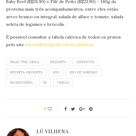
Baby Beef (R$26,90) e Filé de Peito (R$23,90) – 140g da
proteína mais três acompanhamentos, entre eles estão:
arroz branco ou integral, salada de alface e tomate, salada
seleta de legumes e brócolis.
É possível consultar a tabela calórica de todos os pratos
pelo site
www.billythegrill.com.br/nutricao
BILLY THE GRILL
DEGUSTA
ERREJOTA
REVISTA-DEGUSTA
RIO
RIO DE JANEIRO
RIODEGUSTA
RJ
VERÃO
0
LÚ VILHENA