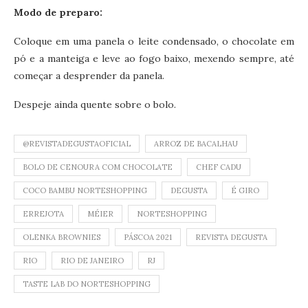
Modo de preparo:
Coloque em uma panela o leite condensado, o chocolate em
pó e a manteiga e leve ao fogo baixo, mexendo sempre, até
começar a desprender da panela.
Despeje ainda quente sobre o bolo.
@REVISTADEGUSTAOFICIAL
ARROZ DE BACALHAU
BOLO DE CENOURA COM CHOCOLATE
CHEF CADU
COCO BAMBU NORTESHOPPING
DEGUSTA
É GIRO
ERREJOTA
MÉIER
NORTESHOPPING
OLENKA BROWNIES
PÁSCOA 2021
REVISTA DEGUSTA
RIO
RIO DE JANEIRO
RJ
TASTE LAB DO NORTESHOPPING