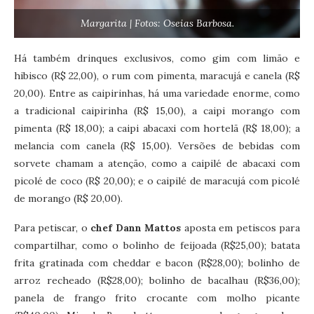
Margarita | Fotos: Oseias Barbosa.
Há também drinques exclusivos, como gim com limão e
hibisco (R$ 22,00), o rum com pimenta, maracujá e canela (R$
20,00). Entre as caipirinhas, há uma variedade enorme, como
a tradicional caipirinha (R$ 15,00), a caipi morango com
pimenta (R$ 18,00); a caipi abacaxi com hortelã (R$ 18,00); a
melancia com canela (R$ 15,00). Versões de bebidas com
sorvete chamam a atenção, como a caipilé de abacaxi com
picolé de coco (R$ 20,00); e o caipilé de maracujá com picolé
de morango (R$ 20,00).
Para petiscar, o
chef Dann Mattos
aposta em petiscos para
compartilhar, como o bolinho de feijoada (R$25,00); batata
frita gratinada com cheddar e bacon (R$28,00); bolinho de
arroz recheado (R$28,00); bolinho de bacalhau (R$36,00);
panela de frango frito crocante com molho picante