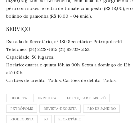
(R$40,00); Mix de Bruschetta, com uma de gorgonzola e
pêra com nozes, e outra de tomate com pesto (R$ 18,00); e o
bolinho de pamonha (R$ 16,00 – 04 unid.).
SERVIÇO
Estrada do Secretário, nº 180 Secretário- Petrópolis-RJ.
Telefones: (24) 2228-1615 (21) 99732-5152.
Capacidade: 56 lugares.
Horário: quarta e quinta 18h às 00h. Sexta a domingo de 12h
até 00h.
Cartões de crédito: Todos. Cartões de débito: Todos.
DEGUSTA
ERREJOTA
LE COQ BAR E BISTRÔ
PETRÓPOLIS
REVISTA-DEGUSTA
RIO DE JANEIRO
RIODEGUSTA
RJ
SECRETÁRIO