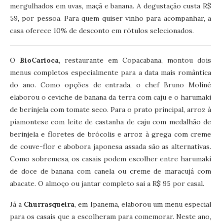
mergulhados em uvas, maçã e banana. A degustação custa R$
59, por pessoa. Para quem quiser vinho para acompanhar, a
casa oferece 10% de desconto em rótulos selecionados.
O
BioCarioca
, restaurante em Copacabana, montou dois
menus completos especialmente para a data mais romântica
do ano. Como opções de entrada, o chef Bruno Moliné
elaborou o ceviche de banana da terra com caju e o harumaki
de berinjela com tomate seco. Para o prato principal, arroz à
piamontese com leite de castanha de caju com medalhão de
berinjela e floretes de brócolis e arroz à grega com creme
de couve-flor e abobora japonesa assada são as alternativas.
Como sobremesa, os casais podem escolher entre harumaki
de doce de banana com canela ou creme de maracujá com
abacate. O almoço ou jantar completo sai a R$ 95 por casal.
Já a
Churrasqueira
, em Ipanema, elaborou um menu especial
para os casais que a escolheram para comemorar. Neste ano,