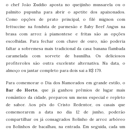
o chef João Zuddio aposta no queijinho mussarela ou o
palmito pupunha para abrir o apetite dos apaixonados.
Como opções de prato principal, o filé mignon com
fettuccine na fonduta de parmesão e Baby Beef Angus na
brasa com arroz à piamontese e fritas são as opções
escolhidas. Para fechar com chave de ouro, não poderia
faltar a sobremesa mais tradicional da casa: banana flambada
caramelada com sorvete de baunilha. Os deliciosos
profiteroles são outra excelente alternativa. Na data, o
almoço ou jantar completo para dois sai a R$ 179.
Para comemorar o Dia dos Namorados em grande estilo, o
Bar do Horto
, que já ganhou prêmios de lugar mais
romântico da cidade, preparou um menu especial e repleto
de sabor. Aos pés do Cristo Redentor, os casais que
comemorarem a data no dia 12 de junho, poderão
compartilhar os já consagrados Bolinho de arroz arbóreo
ou Bolinhos de bacalhau, na entrada. Em seguida, cada um