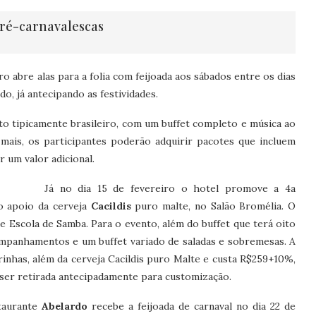
ré-carnavalescas
ro abre alas para a folia com feijoada aos sábados entre os dias
do, já antecipando as festividades.
to tipicamente brasileiro, com um buffet completo e música ao
mais, os participantes poderão adquirir pacotes que incluem
r um valor adicional.
Já no dia 15 de fevereiro o hotel promove a 4a
 o apoio da cerveja
Cacildis
puro malte, no Salão Bromélia. O
e Escola de Samba. Para o evento, além do buffet que terá oito
ompanhamentos e um buffet variado de saladas e sobremesas. A
pirinhas, além da cerveja Cacildis puro Malte e custa R$259+10%,
 ser retirada antecipadamente para customização.
staurante
Abelardo
recebe a feijoada de carnaval no dia 22 de