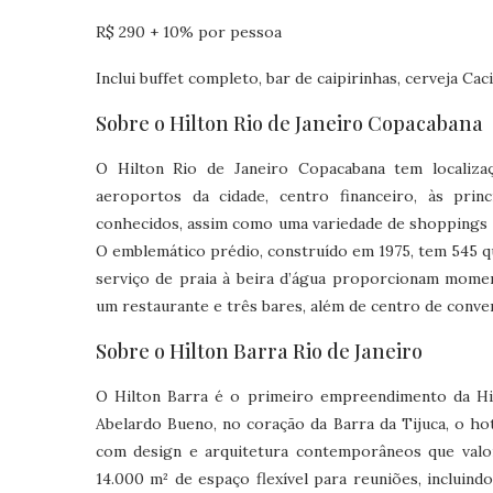
R$ 290 + 10% por pessoa
Inclui buffet completo, bar de caipirinhas, cerveja Caci
Sobre o Hilton Rio de Janeiro Copacabana
O Hilton Rio de Janeiro Copacabana tem localizaç
aeroportos da cidade, centro financeiro, às princ
conhecidos, assim como uma variedade de shoppings 
O emblemático prédio, construído em 1975, tem 545 qu
serviço de praia à beira d’água proporcionam mome
um restaurante e três bares, além de centro de conve
Sobre o Hilton Barra Rio de Janeiro
O Hilton Barra é o primeiro empreendimento da Hil
Abelardo Bueno, no coração da Barra da Tijuca, o hot
com design e arquitetura contemporâneos que valori
14.000 m² de espaço flexível para reuniões, incluind