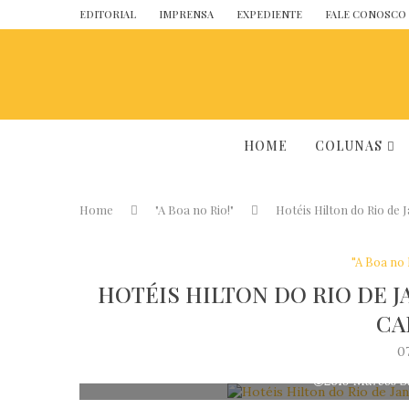
EDITORIAL
IMPRENSA
EXPEDIENTE
FALE CONOSCO
HOME
COLUNAS
Home
"A Boa no Rio!"
Hotéis Hilton do Rio de
"A Boa no 
HOTÉIS HILTON DO RIO DE 
CA
0
©2019 Marcos S