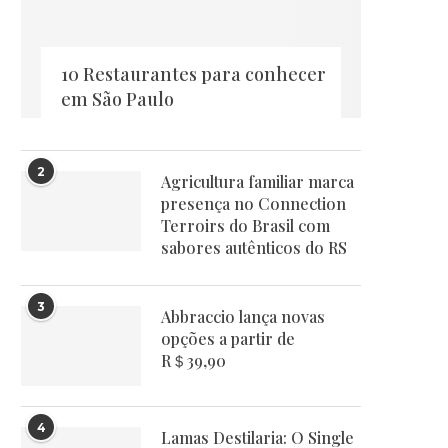
10 Restaurantes para conhecer
em São Paulo
2
Agricultura familiar marca
presença no Connection
Terroirs do Brasil com
sabores autênticos do RS
3
Abbraccio lança novas
opções a partir de
R＄39,90
4
Lamas Destilaria: O Single