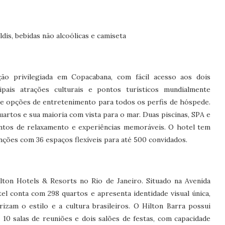
ldis, bebidas não alcoólicas e camiseta
ão privilegiada em Copacabana, com fácil acesso aos dois
ipais atrações culturais e pontos turísticos mundialmente
e opções de entretenimento para todos os perfis de hóspede.
artos e sua maioria com vista para o mar. Duas piscinas, SPA e
ntos de relaxamento e experiências memoráveis. O hotel tem
nções com 36 espaços flexíveis para até 500 convidados.
ton Hotels & Resorts no Rio de Janeiro. Situado na Avenida
el conta com 298 quartos e apresenta identidade visual única,
zam o estilo e a cultura brasileiros. O Hilton Barra possui
o 10 salas de reuniões e dois salões de festas, com capacidade