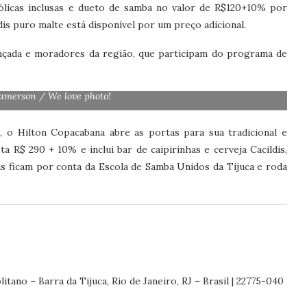
coólicas inclusas e dueto de samba no valor de R$120+10% por
dis puro malte está disponível por um preço adicional.
nçada e moradores da região, que participam do programa de
amerson / We love photo!
, o Hilton Copacabana abre as portas para sua tradicional e
ta R$ 290 + 10% e inclui bar de caipirinhas e cerveja Cacildis,
is ficam por conta da Escola de Samba Unidos da Tijuca e roda
no – Barra da Tijuca, Rio de Janeiro, RJ – Brasil | 22775-040