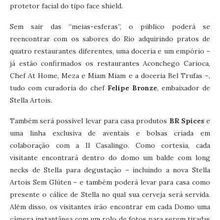
protetor facial do tipo face shield.
Sem sair das “meias-esferas”, o público poderá se
reencontrar com os sabores do Rio adquirindo pratos de
quatro restaurantes diferentes, uma doceria e um empório –
já estão confirmados os restaurantes Aconchego Carioca,
Chef At Home, Meza e Miam Miam e a doceria Bel Trufas –,
tudo com curadoria do chef
Felipe Bronze
, embaixador de
Stella Artois.
Também será possível levar para casa produtos
BR Spices
e
uma linha exclusiva de aventais e bolsas criada em
colaboração com a Il Casalingo. Como cortesia, cada
visitante encontrará dentro do domo um balde com long
necks de Stella para degustação – incluindo a nova Stella
Artois Sem Glúten – e também poderá levar para casa como
presente o cálice de Stella no qual sua cerveja será servida.
Além disso, os visitantes irão encontrar em cada Domo uma
câmera instantânea com um rolo de fotos para serem tiradas