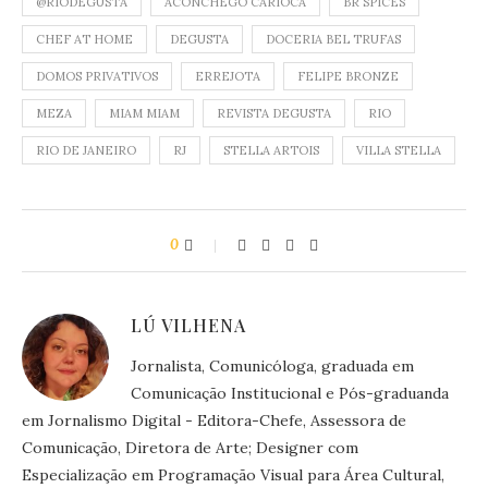
@RIODEGUSTA
ACONCHEGO CARIOCA
BR SPICES
CHEF AT HOME
DEGUSTA
DOCERIA BEL TRUFAS
DOMOS PRIVATIVOS
ERREJOTA
FELIPE BRONZE
MEZA
MIAM MIAM
REVISTA DEGUSTA
RIO
RIO DE JANEIRO
RJ
STELLA ARTOIS
VILLA STELLA
0
LÚ VILHENA
Jornalista, Comunicóloga, graduada em
Comunicação Institucional e Pós-graduanda
em Jornalismo Digital - Editora-Chefe, Assessora de
Comunicação, Diretora de Arte; Designer com
Especialização em Programação Visual para Área Cultural,