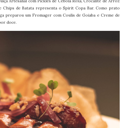
guiça Artesanal com Pickles de Cebola Roxa, Crocante de Arroz
 Chips de Batata representa o Spirit Copa Bar. Como prato
Ortega preparou um Fromager com Coulis de Goiaba e Creme de
por doce.