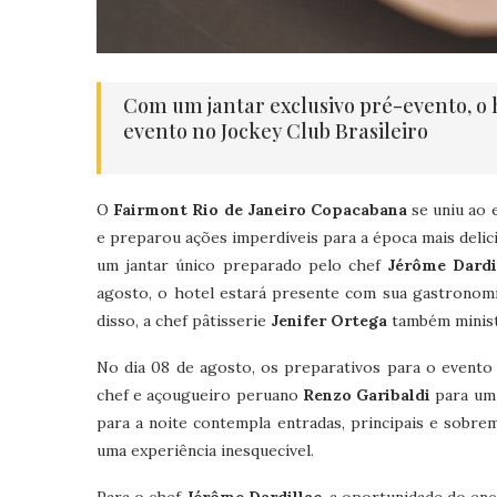
Com um jantar exclusivo pré-evento, 
evento no Jockey Club Brasileiro
O
Fairmont Rio de Janeiro Copacabana
se uniu ao
e preparou ações imperdíveis para a época mais delici
um jantar único preparado pelo chef
Jérôme Dardi
agosto, o hotel estará presente com sua gastronomi
disso, a chef pâtisserie
Jenifer Ortega
também ministr
No dia 08 de agosto, os preparativos para o evento 
chef e açougueiro peruano
Renzo Garibaldi
para um 
para a noite contempla entradas, principais e sob
uma experiência inesquecível.
Para o chef
Jérôme Dardillac
, a oportunidade do e