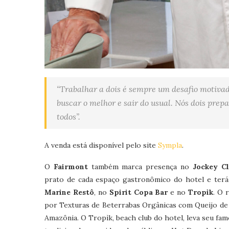
“Trabalhar a dois é sempre um desafio motivad
buscar o melhor e sair do usual. Nós dois pre
todos”.
A venda está disponível pelo site
Sympla
.
O
Fairmont
também marca presença no
Jockey Cl
prato de cada espaço gastronômico do hotel e terá
Marine Restô
, no
Spirit Copa Bar
e no
Tropìk
. O 
por Texturas de Beterrabas Orgânicas com Queijo de 
Amazônia. O Tropìk, beach club do hotel, leva seu fa