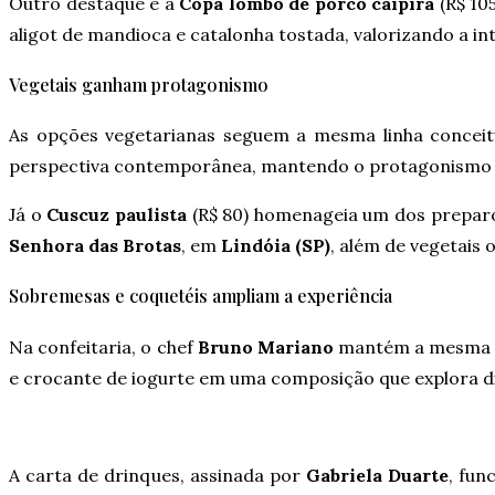
Outro destaque é a
Copa lombo de porco caipira
(R$ 10
aligot de mandioca e catalonha tostada, valorizando a int
Vegetais ganham protagonismo
As opções vegetarianas seguem a mesma linha conceit
perspectiva contemporânea, mantendo o protagonismo do
Já o
Cuscuz paulista
(R$ 80) homenageia um dos preparos
Senhora das Brotas
, em
Lindóia (SP)
, além de vegetais
Sobremesas e coquetéis ampliam a experiência
Na confeitaria, o chef
Bruno Mariano
mantém a mesma pr
e crocante de iogurte em uma composição que explora di
A carta de drinques, assinada por
Gabriela Duarte
, fun