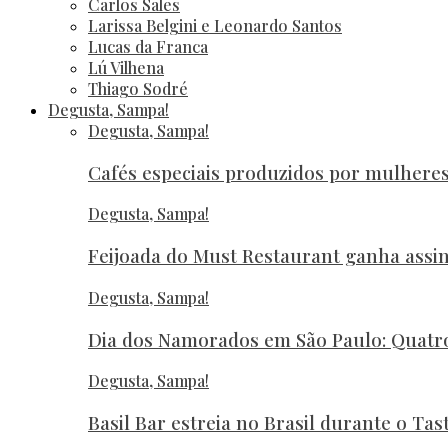
Carlos Sales
Larissa Belgini e Leonardo Santos
Lucas da Franca
Lú Vilhena
Thiago Sodré
Degusta, Sampa!
Degusta, Sampa!
Cafés especiais produzidos por mulher
Degusta, Sampa!
Feijoada do Must Restaurant ganha assi
Degusta, Sampa!
Dia dos Namorados em São Paulo: Quatr
Degusta, Sampa!
Basil Bar estreia no Brasil durante o Ta