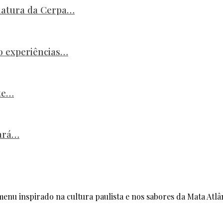
natura da Cerpa…
o experiências…
ste…
gará…
enu inspirado na cultura paulista e nos sabores da Mata Atlâ