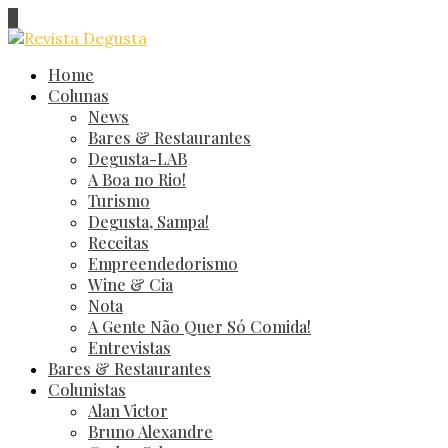
Home
Colunas
News
Bares & Restaurantes
Degusta-LAB
A Boa no Rio!
Turismo
Degusta, Sampa!
Receitas
Empreendedorismo
Wine & Cia
Nota
A Gente Não Quer Só Comida!
Entrevistas
Bares & Restaurantes
Colunistas
Alan Victor
Bruno Alexandre