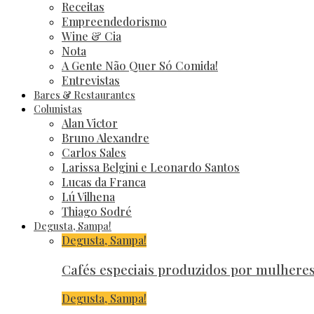
Receitas
Empreendedorismo
Wine & Cia
Nota
A Gente Não Quer Só Comida!
Entrevistas
Bares & Restaurantes
Colunistas
Alan Victor
Bruno Alexandre
Carlos Sales
Larissa Belgini e Leonardo Santos
Lucas da Franca
Lú Vilhena
Thiago Sodré
Degusta, Sampa!
Degusta, Sampa!
Cafés especiais produzidos por mulher
Degusta, Sampa!