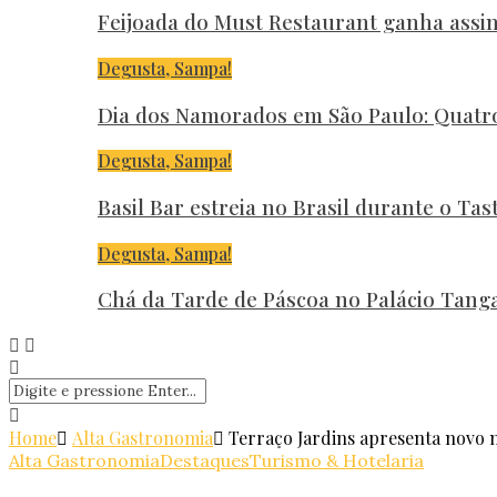
Feijoada do Must Restaurant ganha assi
Degusta, Sampa!
Dia dos Namorados em São Paulo: Quatr
Degusta, Sampa!
Basil Bar estreia no Brasil durante o Ta
Degusta, Sampa!
Chá da Tarde de Páscoa no Palácio Tan
Home
Alta Gastronomia
Terraço Jardins apresenta novo m
Alta Gastronomia
Destaques
Turismo & Hotelaria