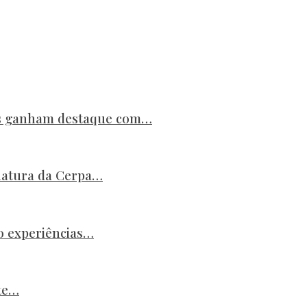
es ganham destaque com…
natura da Cerpa…
o experiências…
ste…