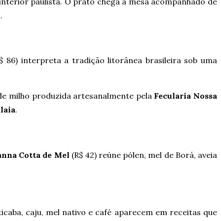
o interior paulista. O prato chega à mesa acompanhado de
.
$ 86) interpreta a tradição litorânea brasileira sob uma
 de milho produzida artesanalmente pela
Fecularia Nossa
laia
.
anna Cotta de Mel
(R$ 42) reúne pólen, mel de Borá, aveia
icaba, caju, mel nativo e café aparecem em receitas que