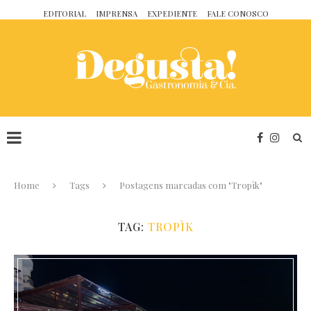
EDITORIAL
IMPRENSA
EXPEDIENTE
FALE CONOSCO
Home
Tags
Postagens marcadas com "Tropìk"
TAG:
TROPÌK