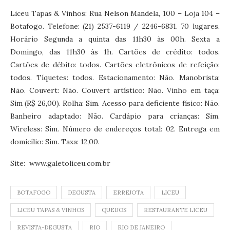
Liceu Tapas & Vinhos: Rua Nelson Mandela, 100 – Loja 104 –
Botafogo. Telefone: (21) 2537-6119 / 2246-6831. 70 lugares.
Horário Segunda a quinta das 11h30 às 00h. Sexta a
Domingo, das 11h30 às 1h. Cartões de crédito: todos.
Cartões de débito: todos. Cartões eletrônicos de refeição:
todos. Tíquetes: todos. Estacionamento: Não. Manobrista:
Não. Couvert: Não. Couvert artístico: Não. Vinho em taça:
Sim (R$ 26,00). Rolha: Sim. Acesso para deficiente físico: Não.
Banheiro adaptado: Não. Cardápio para crianças: Sim.
Wireless: Sim. Número de endereços total: 02. Entrega em
domicílio: Sim. Taxa: 12,00.
Site: www.galetoliceu.com.br
BOTAFOGO
DEGUSTA
ERREJOTA
LICEU
LICEU TAPAS & VINHOS
QUEIJOS
RESTAURANTE LICEU
REVISTA-DEGUSTA
RIO
RIO DE JANEIRO