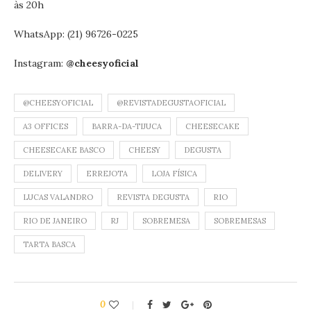
às 20h
WhatsApp: (21) 96726-0225
Instagram:
@cheesyoficial
@CHEESYOFICIAL
@REVISTADEGUSTAOFICIAL
A3 OFFICES
BARRA-DA-TIJUCA
CHEESECAKE
CHEESECAKE BASCO
CHEESY
DEGUSTA
DELIVERY
ERREJOTA
LOJA FÍSICA
LUCAS VALANDRO
REVISTA DEGUSTA
RIO
RIO DE JANEIRO
RJ
SOBREMESA
SOBREMESAS
TARTA BASCA
0