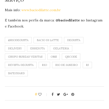
Mais info:
www.baciodilatte.com.br
E também nos perfis da marca:
@baciodilatte
no Instagram
e Facebook.
@RIODEGUSTA
BACIO DI LATTE
DEGUSTA
DELIVERY
ERREJOTA
GELATERIA
GRUPO BUREAU VERITAS
OMS
QRCODE
REVISTA DEGUSTA
RIO
RIO DE JANEIRO
RJ
SAFEGUARD
0