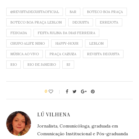
@REVISTADEGUSTAOFICIAL
BAR
BOTECO BOA PRAÇA
BOTECO BOA PRAÇA LEBLON
DEGUSTA
ERREJOTA
FEIJOADA
FESTA JULINA DA DIAS FERREIRA
GRUPO ALIFE NINO
HAPPY-HOUR
LEBLON
MÚSICA AO VIVO
PRAÇA CAZUZA
REVISTA DEGUSTA
RIO
RIO DE JANEIRO
RJ
0
LÚ VILHENA
Jornalista, Comunicóloga, graduada em
Comunicação Institucional e Pós-graduanda