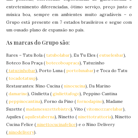
entretenimento diferenciadas, ótimo serviço, preço justo e
música boa, sempre em ambientes muito agradáveis – o
Grupo está presente em 7 estados brasileiros e segue com
um ousado plano de expansão no país.
As marcas do Grupo são:
Bares – Tatu Bola (
tatubolabar
), Eu Tu Eles (
eutuelesbar
),
Boteco Boa Praça (
botecoboapraca
), Tatuzinho
(
tatuzinhobar
), Porto Luna (
portolunabar
) e Toca do Tatu
(
tocadotatusp
).
Restaurantes: Nino Cucina (
ninocucina
), Da Marino
(
damarino
), Giulietta (
giuliettafogo
), Peppino Cantina
(
peppinocantina
), Forno da Pino (
fornodapino
), Madame
Suzette (
madamesuzettebistro
), Vito (
vitomozzarelabar
),
Aquiles (
aquilestaberna
), Ninetto (
ninettotrattoria
), Ninetto
Cucina Felice (
ninettocucinafelice
) e o Nino Delivery
(
ninodelivery
).