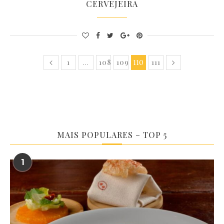
CERVEJEIRA
1
108
109
111
…
110
MAIS POPULARES – TOP 5
1