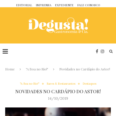
EDITORIAL
IMPRENSA
EXPEDIENTE
FALE CONOSCO
Home
"A Boa no Rio!"
Novidades no Cardápio do Astor!
"A Boa no Rio!"
Bares & Restaurantes
Destaques
NOVIDADES NO CARDÁPIO DO ASTOR!
14/10/2019