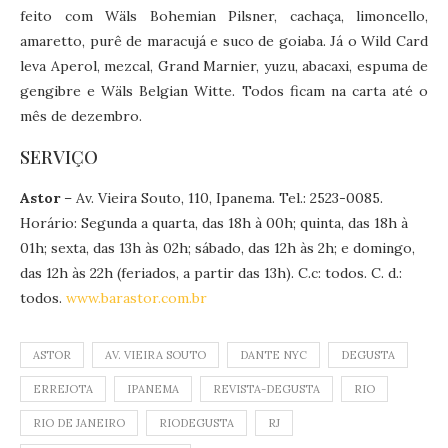
feito com Wäls Bohemian Pilsner, cachaça, limoncello,
amaretto, purê de maracujá e suco de goiaba. Já o Wild Card
leva Aperol, mezcal, Grand Marnier, yuzu, abacaxi, espuma de
gengibre e Wäls Belgian Witte. Todos ficam na carta até o
mês de dezembro.
SERVIÇO
Astor
– Av. Vieira Souto, 110, Ipanema. Tel.: 2523-0085.
Horário: Segunda a quarta, das 18h à 00h; quinta, das 18h à
01h; sexta, das 13h às 02h; sábado, das 12h às 2h; e domingo,
das 12h às 22h (feriados, a partir das 13h). C.c: todos. C. d.:
todos.
www.barastor.com.br
ASTOR
AV. VIEIRA SOUTO
DANTE NYC
DEGUSTA
ERREJOTA
IPANEMA
REVISTA-DEGUSTA
RIO
RIO DE JANEIRO
RIODEGUSTA
RJ