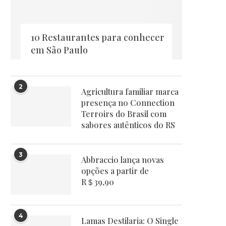
10 Restaurantes para conhecer
em São Paulo
2
Agricultura familiar marca
presença no Connection
Terroirs do Brasil com
sabores autênticos do RS
3
Abbraccio lança novas
opções a partir de
R＄39,90
4
Lamas Destilaria: O Single