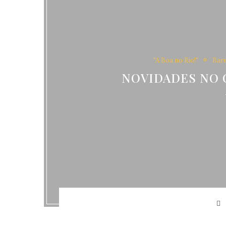
"A Boa no Rio!"
Bare
NOVIDADES NO 