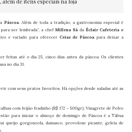
 além de itens especiais na loja
 a
Páscoa
. Além de toda a tradição, a gastronomia especial é
ara ser lembrada”, a chef
Millena Sá
da
Éclair Cafeteria e
ivo e variado para oferecer
Ceias de Páscoa
para deixar a
 feitas até o dia 25, cinco dias antes da páscoa. Os clientes
sa no dia 31.
ferir com seus pratos favoritos. Há opções desde saladas até as
calhau com feijão fradinho (R$ 172 – 500gr); Vinagrete de Polvo
gestão para iniciar o almoço de domingo de Páscoa é a Tábua
lui queijo gorgonzola, damasco, provolone picante, geleia de
.