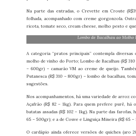
Na parte das entradas, o Crevette em Croute (R$3
folhada, acompanhado com creme gorgonzola. Outra
ricota, tomate seco, cream cheese, molho pesto e quei
Lombo de Bacalhau ao Molho Pe
A categoria “pratos principais” contempla diversas
molho de vinho do Porto; Lombo de Bacalhau (R$ 310
– 600gr) – camarão VM ao creme de queijo. També
Putanesca (R$ 310 – 800gr) – lombo de bacalhau, tomat
sugestões.
Nos acompanhamentos, há uma variedade de arroz como
Açafrão (R$ 82 – 1kg). Para quem prefere purê, há 
batatas assadas (R$ 102 – 1kg). Na parte das farofas,
65 – 500gr); e a de Couve e Linguiça Mineira (R$ 65 –
O cardápio ainda oferece versões de quiches (aro 2