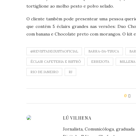
tortiglione ao molho pesto e polvo selado.
O cliente também pode presentear uma pessoa querid
que contém 5 éclairs grandes nas versões: Duo Cho
com banana e Chocolate preto com morangos. O kit est
@REVISTADEGUSTAOFICIAL
BARRA-DA-TIJUCA
BA
ÉCLAIR CAFETERIA E BISTRÔ
ERREJOTA
MILLENA
RIO DE JANEIRO
RJ
0
LÚ VILHENA
Jornalista, Comunicóloga, graduada