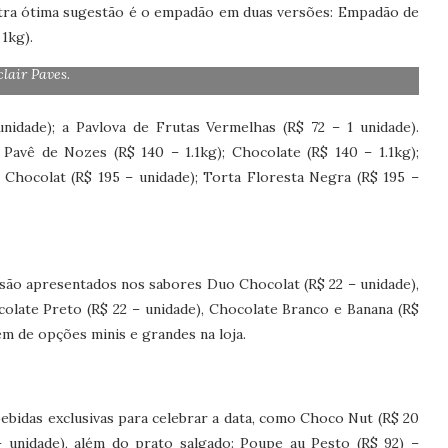
Outra ótima sugestão é o empadão em duas versões: Empadão de
1kg).
clair Paves.
unidade); a Pavlova de Frutas Vermelhas (R$ 72 – 1 unidade).
Pavê de Nozes (R$ 140 – 1.1kg); Chocolate (R$ 140 – 1.1kg);
uo Chocolat (R$ 195 – unidade); Torta Floresta Negra (R$ 195 –
 são apresentados nos sabores Duo Chocolat (R$ 22 – unidade),
colate Preto (R$ 22 – unidade), Chocolate Branco e Banana (R$
ém de opções minis e grandes na loja.
 bebidas exclusivas para celebrar a data, como Choco Nut (R$ 20
unidade), além do prato salgado: Poupe au Pesto (R$ 92) –