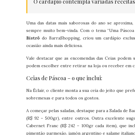
O cardápio contempla variadas receitas,
Uma das datas mais saborosas do ano se aproxima,
sempre muito bem-vinda. Com o tema “Uma Páscoa p
Bistrô
do BarraShopping, criou um cardápio exclus
ocasião ainda mais deliciosa.
Vale destacar que as encomendas das Ceias podem ser
podem escolher entre retirar na loja ou receber em ca
Ceias de Páscoa – o que inclui:
Na Éclair, o cliente monta a sua ceia do jeito que pre
sobremesas e para todos os gostos.
A começar pelas saladas, destaque para a Salada de Ba
(R$ 92 – 500gr), entre outros. Outra excelente su
Cabernet Franc (R$ 242 – 100gr cada item), que inc
pimentão parmesão, jamón argentino e salame italiano