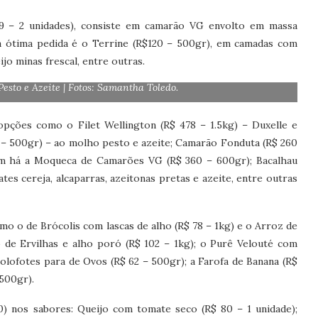
9 – 2 unidades), consiste em camarão VG envolto em massa
 ótima pedida é o Terrine (R$120 – 500gr), em camadas com
jo minas frescal, entre outras.
sto e Azeite | Fotos: Samantha Toledo.
 opções como o Filet Wellington (R$ 478 – 1.5kg) – Duxelle e
 – 500gr) – ao molho pesto e azeite; Camarão Fonduta (R$ 260
m há a Moqueca de Camarões VG (R$ 360 – 600gr); Bacalhau
es cereja, alcaparras, azeitonas pretas e azeite, entre outras
 o de Brócolis com lascas de alho (R$ 78 – 1kg) e o Arroz de
o de Ervilhas e alho poró (R$ 102 – 1kg); o Purê Velouté com
 holofotes para de Ovos (R$ 62 – 500gr); a Farofa de Banana (R$
 500gr).
0) nos sabores: Queijo com tomate seco (R$ 80 – 1 unidade);