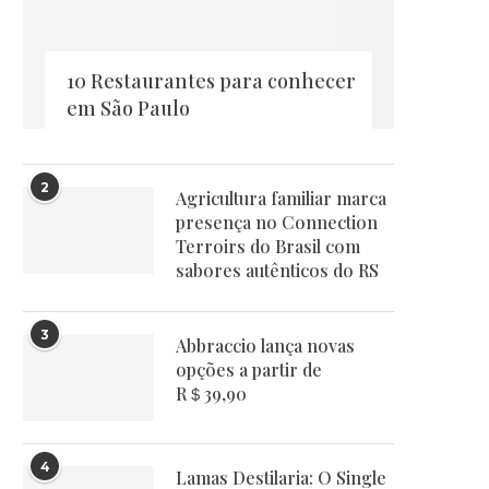
10 Restaurantes para conhecer
em São Paulo
2
Agricultura familiar marca
presença no Connection
Terroirs do Brasil com
sabores autênticos do RS
3
Abbraccio lança novas
opções a partir de
R＄39,90
4
Lamas Destilaria: O Single