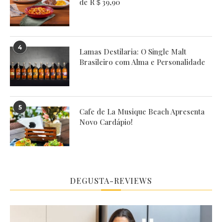
de R＄39,90
4
Lamas Destilaria: O Single Malt
Brasileiro com Alma e Personalidade
5
Cafe de La Musique Beach Apresenta
Novo Cardápio!
DEGUSTA-REVIEWS