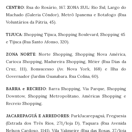
CENTRO
: Rua do Rosário, 167. ZONA SUL: Rio Sul, Largo do
Machado (Galeria Côndor), Metrô Ipanema e Botafogo (Rua
Voluntários da Pátria, 45).
TIJUCA
: Shopping Tijuca, Shopping Boulevard, Shopping 45
e Tijuca (Rua Santo Afonso, 320).
ZONA NORTE
: Norte Shopping, Shopping Nova América,
Carioca Shopping, Madureira Shopping, Méier (Rua Dias da
Cruz, 111), Bonsucesso (Av. Nova York, 168) e Ilha do
Governador (Jardim Guanabara. Rua Colina, 60).
BARRA e RECREIO
: Barra Shopping, Via Parque, Shopping
Downtow, Shopping Metropolitano, Américas Shopping e
Recreio Shopping.
JACAREPAGUÁ E ARREDORES
: ParkJacarepaguá, Freguesia
(Estrada dos Três Rios, 271/loja D), Taquara (Rua Avenida
Nelson Cardoso, 1141), Vila Valqueire (Rua das Rosas, 37/loja