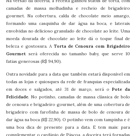
Na versão da doceria, a receita ganhou status de torta, com
camadas de massa molhadinha e recheio de brigadeiro
gourmet. Na cobertura, calda de chocolate meio amargo,
formando uma casquinha de dar água na boca, e laterais
envolvidas no delicioso granulado de chocolate ao leite. Uma
moeda dourada de chocolate ao leite dá o toque final de
beleza e gostosura. A
Torta de Cenoura com Brigadeiro
Gourmet
será oferecida no tamanho baby, que serve 10
fatias generosas (R$ 94,90).
Outra novidade para a data que também estará disponível em
todas as lojas e quiosques da rede de franquias especializada
em doces e salgados, até 31 de março, será o
Pote da
Felicidade
. No potinho, camadas de massa clássica de bolo
de cenoura e brigadeiro gourmet, além de uma cobertura de
brigadeiro com farofinha de massa de bolo de cenoura de
dar água na boca (R$ 22,90). O potinho vem com tampinha e é
uma boa dica de presente para a data. E tem mais: para
complementar o cardápio de Páscoa, a doceira terá fornadas