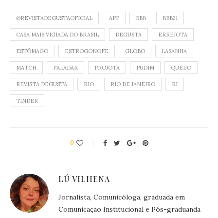
@REVISTADEGUSTAOFICIAL
APP
BBB
BBB21
CASA MAIS VIGIADA DO BRASIL
DEGUSTA
ERREJOTA
ESTÔMAGO
ESTROGONOFE
GLOBO
LASANHA
MATCH
PALADAR
PROJOTA
PUDIM
QUEIJO
REVISTA DEGUSTA
RIO
RIO DE JANEIRO
RJ
TINDER
0
LÚ VILHENA
Jornalista, Comunicóloga, graduada em
Comunicação Institucional e Pós-graduanda