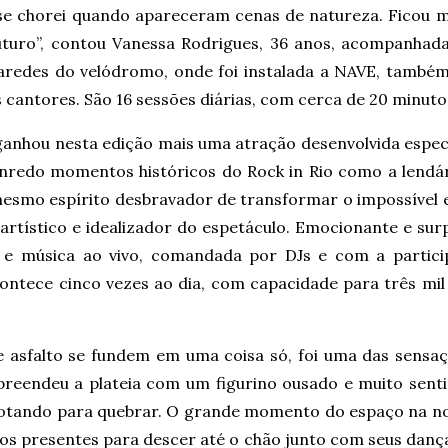
e chorei quando apareceram cenas de natureza. Ficou mu
uro”, contou Vanessa Rodrigues, 36 anos, acompanhada 
paredes do velódromo, onde foi instalada a NAVE, també
 cantores. São 16 sessões diárias, com cerca de 20 minuto
ganhou nesta edição mais uma atração desenvolvida espec
enredo momentos históricos do Rock in Rio como a lendár
mesmo espírito desbravador de transformar o impossível
r artístico e idealizador do espetáculo. Emocionante e s
a e música ao vivo, comandada por DJs e com a partic
ntece cinco vezes ao dia, com capacidade para três mil
 asfalto se fundem em uma coisa só, foi uma das sensaç
preendeu a plateia com um figurino ousado e muito sent
otando para quebrar. O grande momento do espaço na noit
s presentes para descer até o chão junto com seus danç