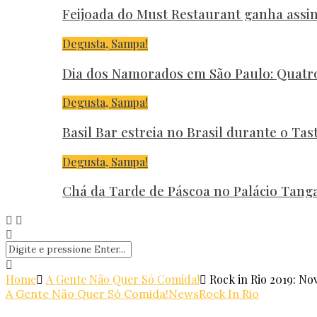
Feijoada do Must Restaurant ganha assi
Degusta, Sampa!
Dia dos Namorados em São Paulo: Quatr
Degusta, Sampa!
Basil Bar estreia no Brasil durante o Ta
Degusta, Sampa!
Chá da Tarde de Páscoa no Palácio Tan
Home
A Gente Não Quer Só Comida!
Rock in Rio 2019: No
A Gente Não Quer Só Comida!
News
Rock In Rio