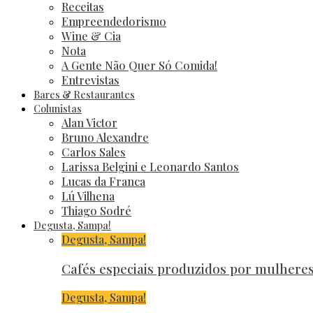
Receitas
Empreendedorismo
Wine & Cia
Nota
A Gente Não Quer Só Comida!
Entrevistas
Bares & Restaurantes
Colunistas
Alan Victor
Bruno Alexandre
Carlos Sales
Larissa Belgini e Leonardo Santos
Lucas da Franca
Lú Vilhena
Thiago Sodré
Degusta, Sampa!
Degusta, Sampa!
Cafés especiais produzidos por mulher
Degusta, Sampa!