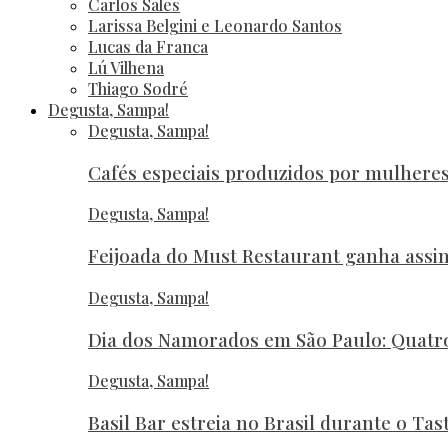
Carlos Sales
Larissa Belgini e Leonardo Santos
Lucas da Franca
Lú Vilhena
Thiago Sodré
Degusta, Sampa!
Degusta, Sampa!
Cafés especiais produzidos por mulher
Degusta, Sampa!
Feijoada do Must Restaurant ganha assi
Degusta, Sampa!
Dia dos Namorados em São Paulo: Quatr
Degusta, Sampa!
Basil Bar estreia no Brasil durante o Ta