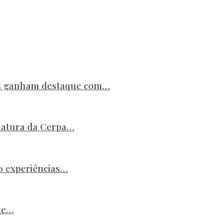
es ganham destaque com…
natura da Cerpa…
o experiências…
ste…