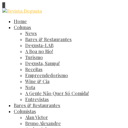
Home
Colunas
News
Bares & Restaurantes
Degusta-LAB
A Boa no Rio!
Turismo
Degusta, Sampa!
Receitas
Empreendedorismo
Wine & Cia
Nota
A Gente Não Quer Só Comida!
Entrevistas
Bares & Restaurantes
Colunistas
Alan Victor
Bruno Alexandre