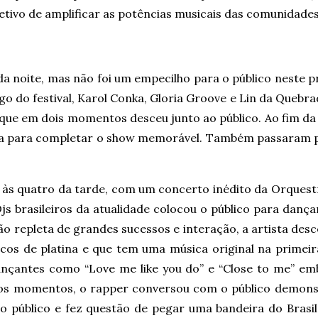
jetivo de amplificar as potências musicais das comunidades
io da noite, mas não foi um empecilho para o público neste 
ongo do festival, Karol Conka, Gloria Groove e Lin da Queb
 que em dois momentos desceu junto ao público. Ao fim da
iana para completar o show memorável. Também passaram p
 às quatro da tarde, com um concerto inédito da Orquestr
s brasileiros da atualidade colocou o público para dançar
epleta de grandes sucessos e interação, a artista desceu
cos de platina e que tem uma música original na primeira
dançantes como “Love me like you do” e “Close to me” emb
os momentos, o rapper conversou com o público demons
o público e fez questão de pegar uma bandeira do Brasi