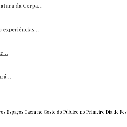
natura da Cerpa…
o experiências…
ste…
gará…
vos Espaços Caem no Gosto do Público no Primeiro Dia de Fest