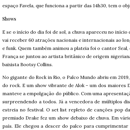
espaço Favela, que funciona a partir das 14h30, tem o ob
Shows
E se o início do dia foi de sol, a chuva apareceu no iníc
vai receber 60 atrações nacionais e internacionais ao l
e funk. Quem também animou a plateia foi o cantor Seal,
França se juntou ao artista britânico de origem niger
baixista Bootsy Collins.
No gigante do Rock in Rio, o Palco Mundo abriu em 2019,
do rock. E um show vibrante de Alok – um dos maiores Dj
manteve a empolgação do público. Com uma apresentação r
surpreendendo a todos. Já a vencedora de múltiplos dis
estreia no festival. O set list repleto de canções pop 
premiado Drake fez um show debaixo de chuva. Em vári
país. Ele chegou a descer do palco para cumprimentar 