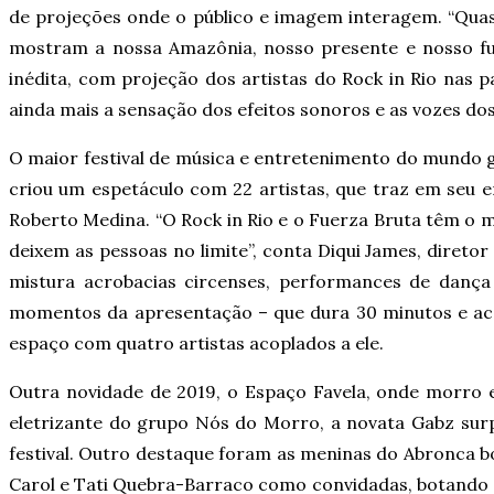
de projeções onde o público e imagem interagem. “Quas
mostram a nossa Amazônia, nosso presente e nosso fut
inédita, com projeção dos artistas do Rock in Rio nas 
ainda mais a sensação dos efeitos sonoros e as vozes dos
O maior festival de música e entretenimento do mundo 
criou um espetáculo com 22 artistas, que traz em seu 
Roberto Medina. “O Rock in Rio e o Fuerza Bruta têm o 
deixem as pessoas no limite”, conta Diqui James, direto
mistura acrobacias circenses, performances de danç
momentos da apresentação – que dura 30 minutos e aco
espaço com quatro artistas acoplados a ele.
Outra novidade de 2019, o Espaço Favela, onde morro e
eletrizante do grupo Nós do Morro, a novata Gabz sur
festival. Outro destaque foram as meninas do Abronca b
Carol e Tati Quebra-Barraco como convidadas, botando o