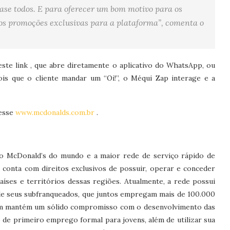
uase todos. E para oferecer um bom motivo para os
mos promoções exclusivas para a plataforma”, comenta o
ste link , que abre diretamente o aplicativo do WhatsApp, ou
ois que o cliente mandar um “Oi!”, o Méqui Zap interage e a
cesse
www.mcdonalds.com.br
.
o McDonald’s do mundo e a maior rede de serviço rápido de
 conta com direitos exclusivos de possuir, operar e conceder
aíses e territórios dessas regiões. Atualmente, a rede possui
 de seus subfranqueados, que juntos empregam mais de 100.000
ém mantém um sólido compromisso com o desenvolvimento das
 de primeiro emprego formal para jovens, além de utilizar sua