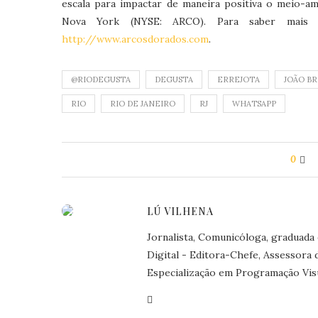
escala para impactar de maneira positiva o meio-am
Nova York (NYSE: ARCO). Para saber mais 
http://www.arcosdorados.com
.
@RIODEGUSTA
DEGUSTA
ERREJOTA
JOÃO B
RIO
RIO DE JANEIRO
RJ
WHATSAPP
0
LÚ VILHENA
Jornalista, Comunicóloga, graduada
Digital - Editora-Chefe, Assessora
Especialização em Programação Visu