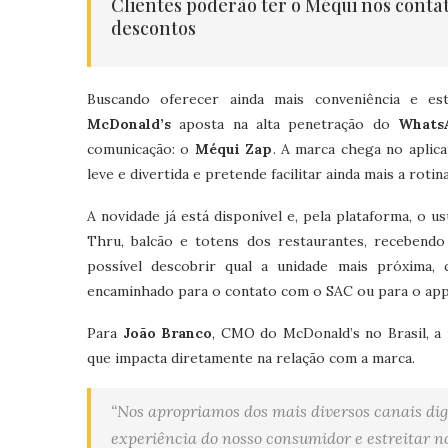
Clientes poderão ter o Méqui nos contat
descontos
Buscando oferecer ainda mais conveniência e e
McDonald’s
aposta na alta penetração do
Whats
comunicação: o
Méqui Zap
. A marca chega no aplic
leve e divertida e pretende facilitar ainda mais a rotin
A novidade já está disponível e, pela plataforma, o 
Thru, balcão e totens dos restaurantes, recebend
possível descobrir qual a unidade mais próxima,
encaminhado para o contato com o SAC ou para o app
Para
João Branco
, CMO do McDonald’s no Brasil, a i
que impacta diretamente na relação com a marca.
“Nos apropriamos dos mais diversos canais dig
experiência do nosso consumidor e estreitar n