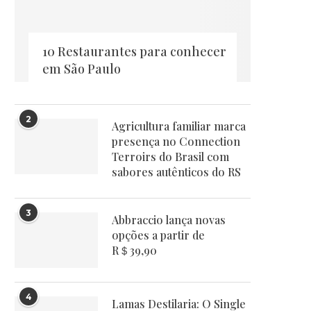
10 Restaurantes para conhecer
em São Paulo
2
Agricultura familiar marca
presença no Connection
Terroirs do Brasil com
sabores autênticos do RS
3
Abbraccio lança novas
opções a partir de
R＄39,90
4
Lamas Destilaria: O Single