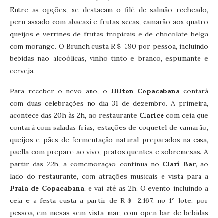
Entre as opções, se destacam o filé de salmão recheado,
peru assado com abacaxi e frutas secas, camarão aos quatro
queijos e verrines de frutas tropicais e de chocolate belga
com morango. O Brunch custa R＄ 390 por pessoa, incluindo
bebidas não alcoólicas, vinho tinto e branco, espumante e
cerveja.
Para receber o novo ano, o
Hilton Copacabana
contará
com duas celebrações no dia 31 de dezembro. A primeira,
acontece das 20h às 2h, no restaurante
Clarice
com ceia que
contará com saladas frias, estações de coquetel de camarão,
queijos e pães de fermentação natural preparados na casa,
paella com preparo ao vivo, pratos quentes e sobremesas. A
partir das 22h, a comemoração continua no
Clarí Bar
, ao
lado do restaurante, com atrações musicais e vista para a
Praia de Copacabana
, e vai até as 2h. O evento incluindo a
ceia e a festa custa a partir de R＄ 2.167, no 1º lote, por
pessoa, em mesas sem vista mar, com open bar de bebidas