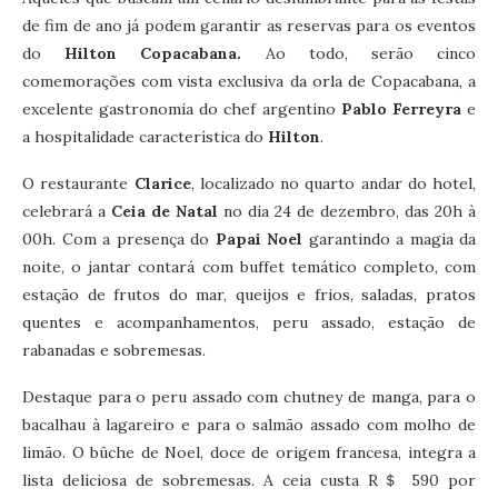
de fim de ano já podem garantir as reservas para os eventos
do
Hilton Copacabana.
Ao todo, serão cinco
comemorações com vista exclusiva da orla de Copacabana, a
excelente gastronomia do chef argentino
Pablo Ferreyra
e
a hospitalidade característica do
Hilton
.
O restaurante
Clarice
, localizado no quarto andar do hotel,
celebrará a
Ceia de Natal
no dia 24 de dezembro, das 20h à
00h. Com a presença do
Papai Noel
garantindo a magia da
noite, o jantar contará com buffet temático completo, com
estação de frutos do mar, queijos e frios, saladas, pratos
quentes e acompanhamentos, peru assado, estação de
rabanadas e sobremesas.
Destaque para o peru assado com chutney de manga, para o
bacalhau à lagareiro e para o salmão assado com molho de
limão. O bûche de Noel, doce de origem francesa, integra a
lista deliciosa de sobremesas. A ceia custa R＄ 590 por