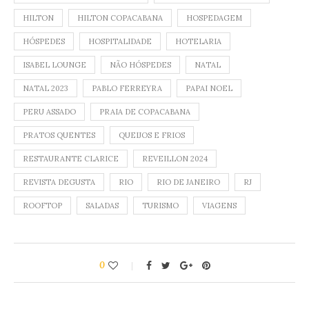
HILTON
HILTON COPACABANA
HOSPEDAGEM
HÓSPEDES
HOSPITALIDADE
HOTELARIA
ISABEL LOUNGE
NÃO HÓSPEDES
NATAL
NATAL 2023
PABLO FERREYRA
PAPAI NOEL
PERU ASSADO
PRAIA DE COPACABANA
PRATOS QUENTES
QUEIJOS E FRIOS
RESTAURANTE CLARICE
REVEILLON 2024
REVISTA DEGUSTA
RIO
RIO DE JANEIRO
RJ
ROOFTOP
SALADAS
TURISMO
VIAGENS
0