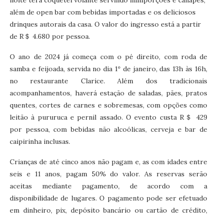
noite terá coquetel volante servindo miniporções e canapés,
além de open bar com bebidas importadas e os deliciosos
drinques autorais da casa. O valor do ingresso está a partir
de R＄ 4.680 por pessoa.
O ano de 2024 já começa com o pé direito, com roda de
samba e feijoada, servida no dia 1º de janeiro, das 13h às 16h,
no restaurante Clarice. Além dos tradicionais
acompanhamentos, haverá estação de saladas, pães, pratos
quentes, cortes de carnes e sobremesas, com opções como
leitão à pururuca e pernil assado. O evento custa R＄ 429
por pessoa, com bebidas não alcoólicas, cerveja e bar de
caipirinha inclusas.
Crianças de até cinco anos não pagam e, as com idades entre
seis e 11 anos, pagam 50% do valor. As reservas serão
aceitas mediante pagamento, de acordo com a
disponibilidade de lugares. O pagamento pode ser efetuado
em dinheiro, pix, depósito bancário ou cartão de crédito,