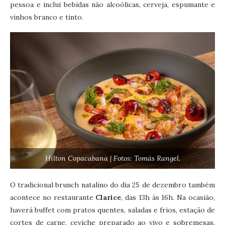
pessoa e inclui bebidas não alcoólicas, cerveja, espumante e
vinhos branco e tinto.
Hilton Copacabana | Fotos: Tomás Rangel.
O tradicional brunch natalino do dia 25 de dezembro também
acontece no restaurante
Clarice
, das 13h às 16h. Na ocasião,
haverá buffet com pratos quentes, saladas e frios, estação de
cortes de carne, ceviche preparado ao vivo e sobremesas.