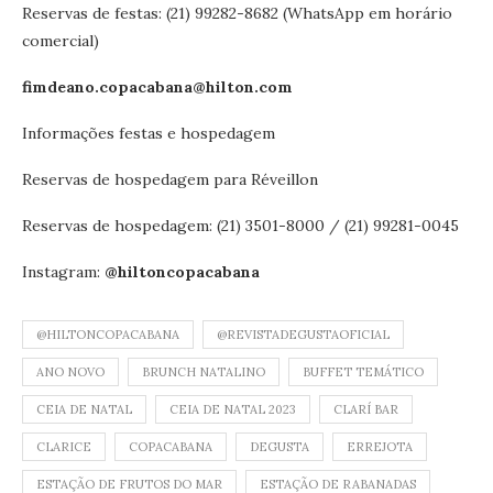
Reservas de festas: (21) 99282-8682 (WhatsApp em horário
comercial)
fimdeano.copacabana@hilton.com
Informações festas e hospedagem
Reservas de hospedagem para Réveillon
Reservas de hospedagem: (21) 3501-8000 / (21) 99281-0045
Instagram:
@hiltoncopacabana
@HILTONCOPACABANA
@REVISTADEGUSTAOFICIAL
ANO NOVO
BRUNCH NATALINO
BUFFET TEMÁTICO
CEIA DE NATAL
CEIA DE NATAL 2023
CLARÍ BAR
CLARICE
COPACABANA
DEGUSTA
ERREJOTA
ESTAÇÃO DE FRUTOS DO MAR
ESTAÇÃO DE RABANADAS