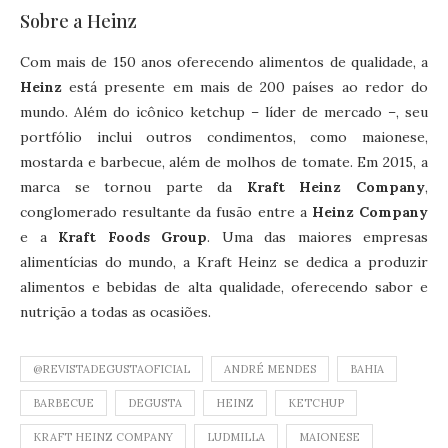
Sobre a Heinz
Com mais de 150 anos oferecendo alimentos de qualidade, a
Heinz
está presente em mais de 200 países ao redor do
mundo. Além do icônico ketchup – líder de mercado –, seu
portfólio inclui outros condimentos, como maionese,
mostarda e barbecue, além de molhos de tomate. Em 2015, a
marca se tornou parte da
Kraft Heinz Company
,
conglomerado resultante da fusão entre a
Heinz Company
e a
Kraft Foods Group
. Uma das maiores empresas
alimentícias do mundo, a Kraft Heinz se dedica a produzir
alimentos e bebidas de alta qualidade, oferecendo sabor e
nutrição a todas as ocasiões.
@REVISTADEGUSTAOFICIAL
ANDRÉ MENDES
BAHIA
BARBECUE
DEGUSTA
HEINZ
KETCHUP
KRAFT HEINZ COMPANY
LUDMILLA
MAIONESE