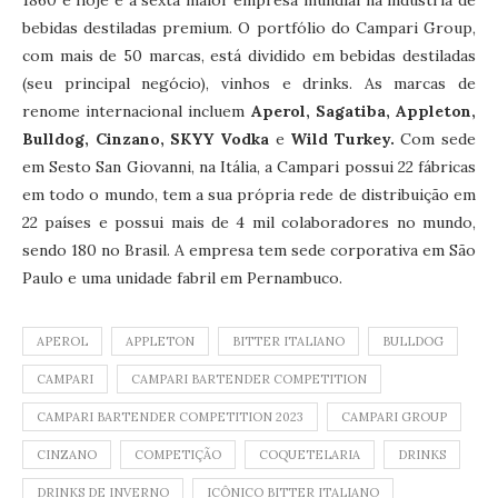
bebidas destiladas premium. O portfólio do Campari Group,
com mais de 50 marcas, está dividido em bebidas destiladas
(seu principal negócio), vinhos e drinks. As marcas de
renome internacional incluem
Aperol, Sagatiba, Appleton,
Bulldog, Cinzano, SKYY Vodka
e
Wild Turkey.
Com sede
em Sesto San Giovanni, na Itália, a Campari possui 22 fábricas
em todo o mundo, tem a sua própria rede de distribuição em
22 países e possui mais de 4 mil colaboradores no mundo,
sendo 180 no Brasil. A empresa tem sede corporativa em São
Paulo e uma unidade fabril em Pernambuco.
APEROL
APPLETON
BITTER ITALIANO
BULLDOG
CAMPARI
CAMPARI BARTENDER COMPETITION
CAMPARI BARTENDER COMPETITION 2023
CAMPARI GROUP
CINZANO
COMPETIÇÃO
COQUETELARIA
DRINKS
DRINKS DE INVERNO
ICÔNICO BITTER ITALIANO