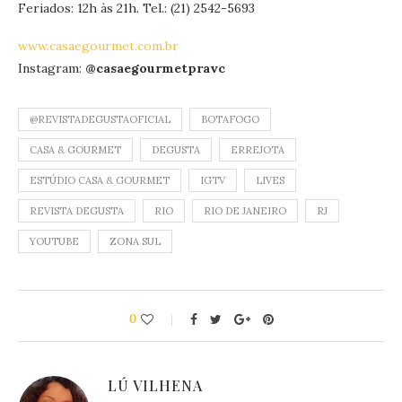
Feriados: 12h às 21h. Tel.: (21) 2542-5693
www.casaegourmet.com.br
Instagram:
@casaegourmetpravc
@REVISTADEGUSTAOFICIAL
BOTAFOGO
CASA & GOURMET
DEGUSTA
ERREJOTA
ESTÚDIO CASA & GOURMET
IGTV
LIVES
REVISTA DEGUSTA
RIO
RIO DE JANEIRO
RJ
YOUTUBE
ZONA SUL
0
LÚ VILHENA