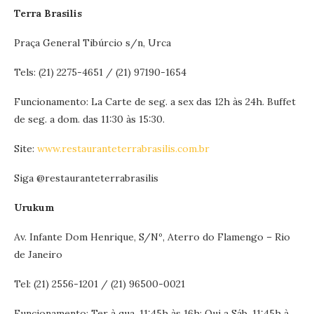
Terra Brasilis
Praça General Tibúrcio s/n, Urca
Tels: (21) 2275-4651 / (21) 97190-1654
Funcionamento: La Carte de seg. a sex das 12h às 24h. Buffet
de seg. a dom. das 11:30 às 15:30.
Site:
www.restauranteterrabrasilis.com.br
Siga @restauranteterrabrasilis
Urukum
Av. Infante Dom Henrique, S/Nº, Aterro do Flamengo – Rio
de Janeiro
Tel: (21) 2556-1201 / (21) 96500-0021
Funcionamento: Ter à qua, 11:45h às 16h; Qui a Sáb, 11:45h à