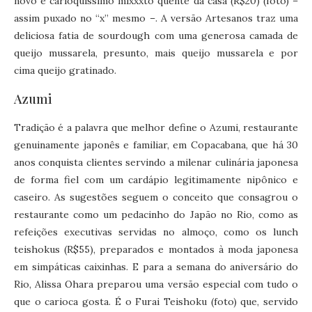
novo e carioquíssimo mixxxto quente da casa (R$20) (foto) –
assim puxado no “x” mesmo –. A versão Artesanos traz uma
deliciosa fatia de sourdough com uma generosa camada de
queijo mussarela, presunto, mais queijo mussarela e por
cima queijo gratinado.
Azumi
Tradição é a palavra que melhor define o Azumi, restaurante
genuinamente japonês e familiar, em Copacabana, que há 30
anos conquista clientes servindo a milenar culinária japonesa
de forma fiel com um cardápio legitimamente nipônico e
caseiro. As sugestões seguem o conceito que consagrou o
restaurante como um pedacinho do Japão no Rio, como as
refeições executivas servidas no almoço, como os lunch
teishokus (R$55), preparados e montados à moda japonesa
em simpáticas caixinhas. E para a semana do aniversário do
Rio, Alissa Ohara preparou uma versão especial com tudo o
que o carioca gosta. É o Furai Teishoku (foto) que, servido