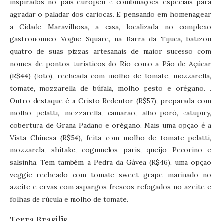
inspirados no país europeu e combinações especiais para
agradar o paladar dos cariocas. E pensando em homenagear
a Cidade Maravilhosa, a casa, localizada no complexo
gastronômico Vogue Square, na Barra da Tijuca, batizou
quatro de suas pizzas artesanais de maior sucesso com
nomes de pontos turísticos do Rio como a Pão de Açúcar
(R$44) (foto), recheada com molho de tomate, mozzarella,
tomate, mozzarella de búfala, molho pesto e orégano. .
Outro destaque é a Cristo Redentor (R$57), preparada com
molho pelatti, mozzarella, camarão, alho-poró, catupiry,
cobertura de Grana Padano e orégano. Mais uma opção é a
Vista Chinesa (R$54), feita com molho de tomate pelatti,
mozzarela, shitake, cogumelos paris, queijo Pecorino e
salsinha. Tem também a Pedra da Gávea (R$46), uma opção
veggie recheado com tomate sweet grape marinado no
azeite e ervas com aspargos frescos refogados no azeite e
folhas de rúcula e molho de tomate.
Terra Brasilis