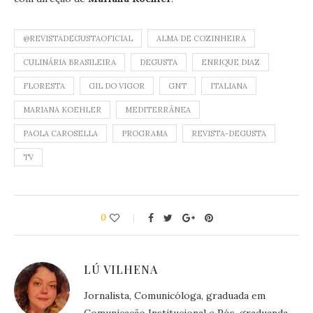
@REVISTADEGUSTAOFICIAL
ALMA DE COZINHEIRA
CULINÁRIA BRASILEIRA
DEGUSTA
ENRIQUE DIAZ
FLORESTA
GIL DO VIGOR
GNT
ITALIANA
MARIANA KOEHLER
MEDITERRÂNEA
PAOLA CAROSELLA
PROGRAMA
REVISTA-DEGUSTA
TV
0
LÚ VILHENA
Jornalista, Comunicóloga, graduada em