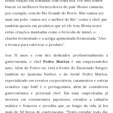
tenho fixação em trabalhar com coisa boa. Por isso fomos
buscar os melhores fornecedores do país. Nosso camarão,
por exemplo, vem do Rio Grande do Norte. Não vamos ser
mais um poke, vamos ser o melhor do Rio”, conta o chef, que
também aposta em produtos que só ele tem. Nessa seara
estão criações inusitadas como o brócolis de missô, o
chuchu fermentado e a acelga apimentada fermentada. “Uso
a técnica para valorizar o produto”.
Aos 31 anos e com dez dedicados profissionalmente à
gastronomia, o chef
Pedro Mattos
é um empreendedor
nato. Além do Pokee-se, está à frente do Encarnado Burger,
também no Ipanema Harbor, e do Ateliê Pedro Mattos,
especializado em eventos corporativos, casamentos e outras
ocasiões cujo bufê é o protagonista, além de consultoria
gastronômica e personal chef. Em suas empreitadas já
investiu em restaurantes japoneses, estudou a culinária
asiática e francesa e acredita que, ao longo da vida, já leu
mais de 50 livros de gastronomia. “Tento estudar todo dia.