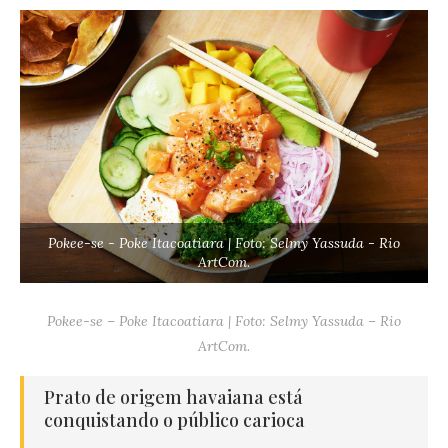
Pokee-se - Poke Itacoatiara | Foto: Selmy Yassuda - Rio
ArtCom.
Pokee-se – Poke Itacoatiara | Foto: Selmy Yassuda – Rio
ArtCom.
Prato de origem havaiana está
conquistando o público carioca