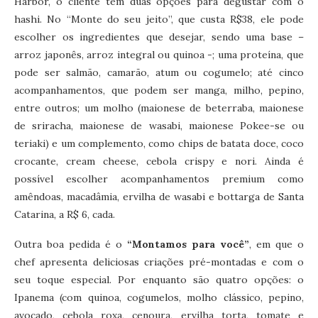
Harbor, o cliente tem duas opções para degustar com o
hashi. No “Monte do seu jeito”, que custa R$38, ele pode
escolher os ingredientes que desejar, sendo uma base –
arroz japonês, arroz integral ou quinoa -; uma proteína, que
pode ser salmão, camarão, atum ou cogumelo; até cinco
acompanhamentos, que podem ser manga, milho, pepino,
entre outros; um molho (maionese de beterraba, maionese
de sriracha, maionese de wasabi, maionese Pokee-se ou
teriaki) e um complemento, como chips de batata doce, coco
crocante, cream cheese, cebola crispy e nori. Ainda é
possível escolher acompanhamentos premium como
amêndoas, macadâmia, ervilha de wasabi e bottarga de Santa
Catarina, a R$ 6, cada.
Outra boa pedida é o
“Montamos para você”
, em que o
chef apresenta deliciosas criações pré-montadas e com o
seu toque especial. Por enquanto são quatro opções: o
Ipanema (com quinoa, cogumelos, molho clássico, pepino,
avocado, cebola roxa, cenoura, ervilha torta, tomate e