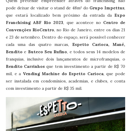
Quem pretende empreender através do franchising não
pode deixar de visitar o stand de 48m² do
Grupo Impettus
,
que estará localizado bem próximo da entrada da
Expo
Franchising ABF Rio 2023
, que acontece no
Centro de
Convenções RioCentro
, no Rio de Janeiro, entre os dias 21
e 23 de setembro. Dentro do espaço, será possível conhecer
cada uma das quatro marcas,
Espetto Carioca, Mané,
Bendito
e
Buteco Seu Rufino
, e todos seus 14 modelos de
franquias, inclusive dois lançamentos de microfranquias, o
Bendito Carrinhos
que tem investimento a partir de R$ 70
mil, e a
Vending Machine do Espetto Carioca
, que pode
ser instalada em condomínios, academias, e clubes, e conta
com investimento a partir de R$ 35 mil.