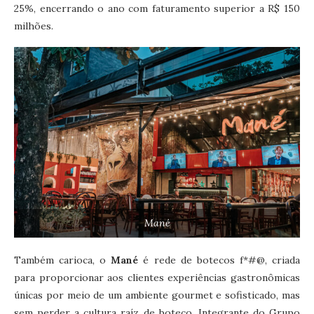
25%, encerrando o ano com faturamento superior a R$ 150
milhões.
Mané
Também carioca, o
Mané
é rede de botecos f*#@, criada
para proporcionar aos clientes experiências gastronômicas
únicas por meio de um ambiente gourmet e sofisticado, mas
sem perder a cultura raíz de boteco. Integrante do Grupo