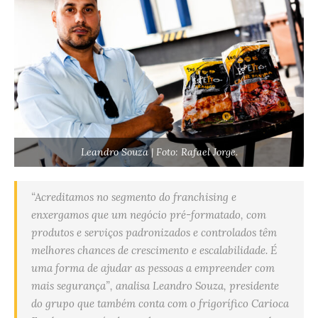
Leandro Souza | Foto: Rafael Jorge.
“Acreditamos no segmento do franchising e
enxergamos que um negócio pré-formatado, com
produtos e serviços padronizados e controlados têm
melhores chances de crescimento e escalabilidade. É
uma forma de ajudar as pessoas a empreender com
mais segurança”, analisa Leandro Souza, presidente
do grupo que também conta com o frigorífico Carioca