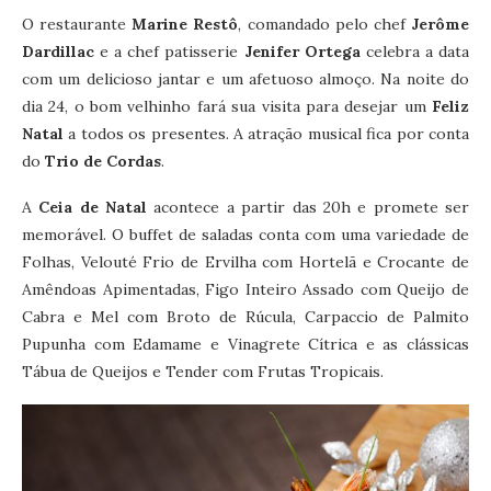
O restaurante
Marine Restô
, comandado pelo chef
Jerôme
Dardillac
e a chef patisserie
Jenifer Ortega
celebra a data
com um delicioso jantar e um afetuoso almoço. Na noite do
dia 24, o bom velhinho fará sua visita para desejar um
Feliz
Natal
a todos os presentes. A atração musical fica por conta
do
Trio de Cordas
.
A
Ceia de Natal
acontece a partir das 20h e promete ser
memorável. O buffet de saladas conta com uma variedade de
Folhas, Velouté Frio de Ervilha com Hortelã e Crocante de
Amêndoas Apimentadas, Figo Inteiro Assado com Queijo de
Cabra e Mel com Broto de Rúcula, Carpaccio de Palmito
Pupunha com Edamame e Vinagrete Cítrica e as clássicas
Tábua de Queijos e Tender com Frutas Tropicais.