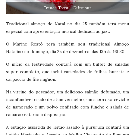
French Toast – Fairmont.
Tradicional almoço de Natal no dia 25 também terá menu
especial com apresentação musical dedicada ao jazz
O Marine Restô terá também seu tradicional Almoço
Natalino no domingo, dia 25 de dezembro, das 13h às 16h30.
O início da festividade contará com um buffet de saladas
super completo, que inclui variedades de folhas, burrata e
carpaccio de filé mignon.
Na vitrine do pescador, um delicioso salmão defumado, um
inconfundível crudo de atum vermelho, um saboroso ceviche
de namorado e um polvo confitado com funcho e salada de
camarão estarão à disposição.
A estação assistida de leitão assado à pururuca contará um
Leitão Marinado e Assado ao Molho Vinagrete de Pimenta