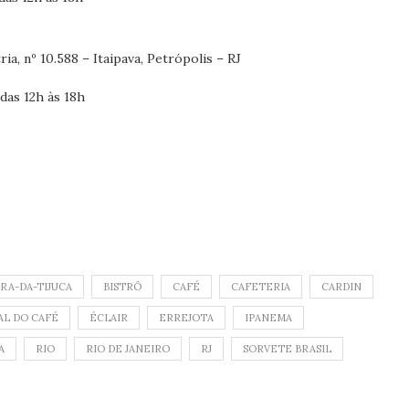
ia, nº 10.588 – Itaipava, Petrópolis – RJ
das 12h às 18h
RA-DA-TIJUCA
BISTRÔ
CAFÉ
CAFETERIA
CARDIN
AL DO CAFÉ
ÉCLAIR
ERREJOTA
IPANEMA
A
RIO
RIO DE JANEIRO
RJ
SORVETE BRASIL