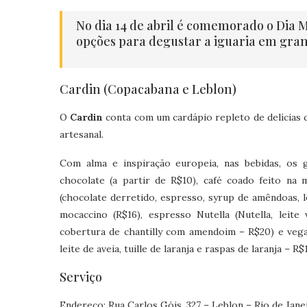
No dia 14 de abril é comemorado o Dia 
opções para degustar a iguaria em gran
Cardin (Copacabana e Leblon)
O
Cardin
conta com um cardápio repleto de delícias q
artesanal.
Com alma e inspiração europeia, nas bebidas, os 
chocolate (a partir de R$10), café coado feito na
(chocolate derretido, espresso, syrup de amêndoas, le
mocaccino (R$16), espresso Nutella (Nutella, lei
cobertura de chantilly com amendoim – R$20) e vegan
leite de aveia, tuille de laranja e raspas de laranja – R$
Serviço
Endereço: Rua Carlos Góis, 327 – Leblon – Rio de Jane