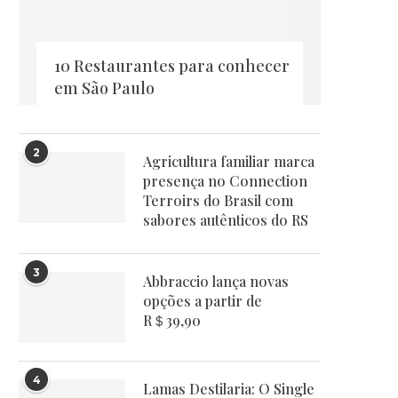
10 Restaurantes para conhecer
em São Paulo
2
Agricultura familiar marca
presença no Connection
Terroirs do Brasil com
sabores autênticos do RS
3
Abbraccio lança novas
opções a partir de
R＄39,90
4
Lamas Destilaria: O Single