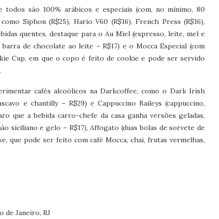
e todos são 100% arábicos e especiais (com, no mínimo, 80
como Siphon (R$25), Hario V60 (R$16), French Press (R$16),
bidas quentes, destaque para o Au Miel (espresso, leite, mel e
 barra de chocolate ao leite – R$17) e o Mocca Especial (com
kie Cup, em que o copo é feito de cookie e pode ser servido
.
erimentar cafés alcoólicos na Darkcoffee, como o Dark Irish
scavo e chantilly – R$29) e Cappuccino Baileys (cappuccino,
laro que a bebida carro-chefe da casa ganha versões geladas,
 siciliano e gelo – R$17), Affogato (duas bolas de sorvete de
, que pode ser feito com café Mocca, chai, frutas vermelhas,
o de Janeiro, RJ