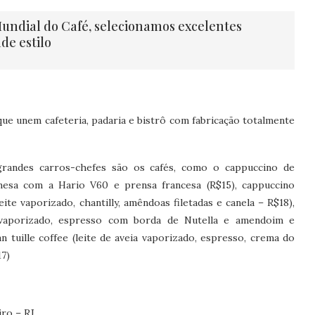
Mundial do Café, selecionamos excelentes
de estilo
ue unem cafeteria, padaria e bistrô com fabricação totalmente
grandes carros-chefes são os cafés, como o cappuccino de
 mesa com a Hario V60 e prensa francesa (R$15), cappuccino
ite vaporizado, chantilly, amêndoas filetadas e canela – R$18),
te vaporizado, espresso com borda de Nutella e amendoim e
 tuille coffee (leite de aveia vaporizado, espresso, crema do
17)
iro – RJ