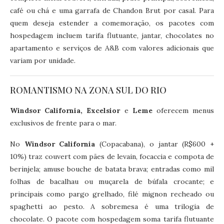
café ou chá e uma garrafa de Chandon Brut por casal. Para
quem deseja estender a comemoração, os pacotes com
hospedagem incluem tarifa flutuante, jantar, chocolates no
apartamento e serviços de A&B com valores adicionais que
variam por unidade.
ROMANTISMO NA ZONA SUL DO RIO
Windsor California, Excelsior
e
Leme
oferecem menus
exclusivos de frente para o mar.
No
Windsor California
(Copacabana), o jantar (R$600 +
10%) traz couvert com pães de levain, focaccia e compota de
berinjela; amuse bouche de batata brava; entradas como mil
folhas de bacalhau ou muçarela de búfala crocante; e
principais como pargo grelhado, filé mignon recheado ou
spaghetti ao pesto. A sobremesa é uma trilogia de
chocolate. O pacote com hospedagem soma tarifa flutuante