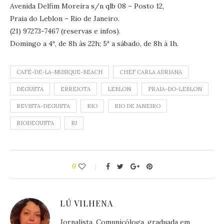
Avenida Delfim Moreira s/n qlb 08 – Posto 12,
Praia do Leblon – Rio de Janeiro.
(21) 97273-7467 (reservas e infos).
Domingo a 4ª, de 8h às 22h; 5ª a sábado, de 8h à 1h.
CAFÉ-DE-LA-MUSIQUE-BEACH
CHEF CARLA ADRIANA
DEGUSTA
ERREJOTA
LEBLON
PRAIA-DO-LEBLON
REVISTA-DEGUSTA
RIO
RIO DE JANEIRO
RIODEGUSTA
RJ
0
LÚ VILHENA
Jornalista, Comunicóloga, graduada em