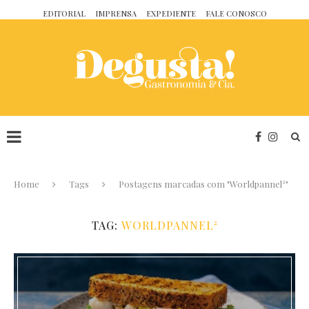
EDITORIAL
IMPRENSA
EXPEDIENTE
FALE CONOSCO
Home
Tags
Postagens marcadas com "Worldpannel²"
TAG:
WORLDPANNEL²