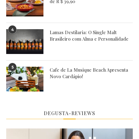
de R＄39,90
4
Lamas Destilaria: O Single Malt
Brasileiro com Alma e Personalidade
5
Cafe de La Musique Beach Apresenta
Novo Cardápio!
DEGUSTA-REVIEWS