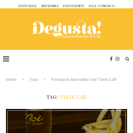
EDITORIAL
IMPRENSA
EXPEDIENTE
FALE CONOSCO
Home
Tags
Postagens marcadas com "Taste Lab"
TAG:
TASTE LAB