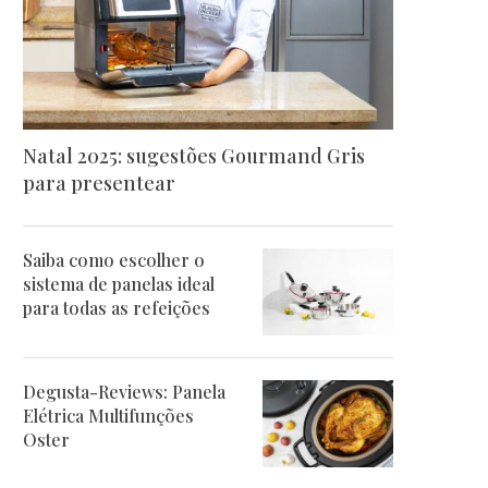
Natal 2025: sugestões Gourmand Gris
para presentear
Saiba como escolher o
sistema de panelas ideal
para todas as refeições
Degusta-Reviews: Panela
Elétrica Multifunções
Oster