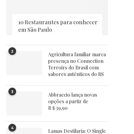
10 Restaurantes para conhecer
em São Paulo
2
Agricultura familiar marca
presença no Connection
Terroirs do Brasil com
sabores autênticos do RS
3
Abbraccio lança novas
opções a partir de
R＄39,90
4
Lamas Destilaria: O Single