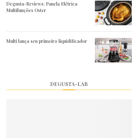
Degusta-Reviews: Panela Elétrica
Multifunções Oster
Multi lança seu primeiro liquidificador
DEGUSTA-LAB