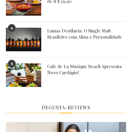
de R＄39,90
4
Lamas Destilaria: O Single Malt
Brasileiro com Alma e Personalidade
5
Cafe de La Musique Beach Apresenta
Novo Cardápio!
DEGUSTA-REVIEWS