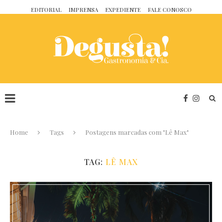
EDITORIAL
IMPRENSA
EXPEDIENTE
FALE CONOSCO
Home
Tags
Postagens marcadas com "Lê Max"
TAG:
LÊ MAX