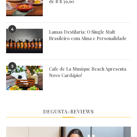
de R＄39,90
4
Lamas Destilaria: O Single Malt
Brasileiro com Alma e Personalidade
5
Cafe de La Musique Beach Apresenta
Novo Cardápio!
DEGUSTA-REVIEWS