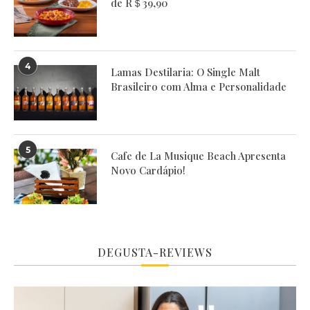
de R＄39,90
4
Lamas Destilaria: O Single Malt
Brasileiro com Alma e Personalidade
5
Cafe de La Musique Beach Apresenta
Novo Cardápio!
DEGUSTA-REVIEWS