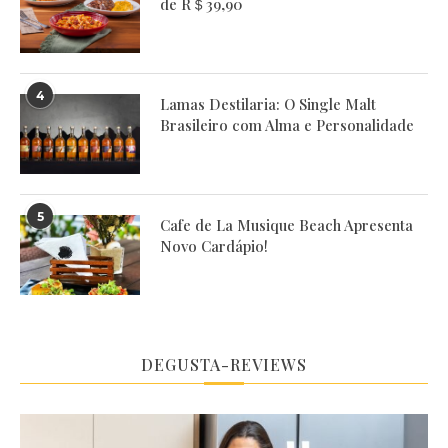
de R＄39,90
4
Lamas Destilaria: O Single Malt
Brasileiro com Alma e Personalidade
5
Cafe de La Musique Beach Apresenta
Novo Cardápio!
DEGUSTA-REVIEWS