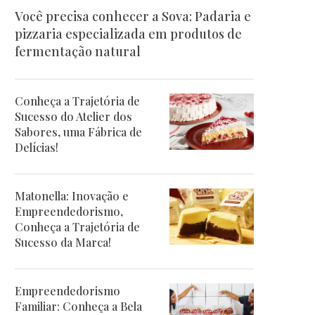
Você precisa conhecer a Sova: Padaria e
pizzaria especializada em produtos de
fermentação natural
Conheça a Trajetória de
Sucesso do Atelier dos
Sabores, uma Fábrica de
Delícias!
Matonella: Inovação e
Empreendedorismo,
Conheça a Trajetória de
Sucesso da Marca!
Empreendedorismo
Familiar: Conheça a Bela