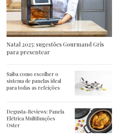
Natal 2025: sugestões Gourmand Gris
para presentear
Saiba como escolher o
sistema de panelas ideal
para todas as refeições
Degusta-Reviews: Panela
Elétrica Multifunções
Oster