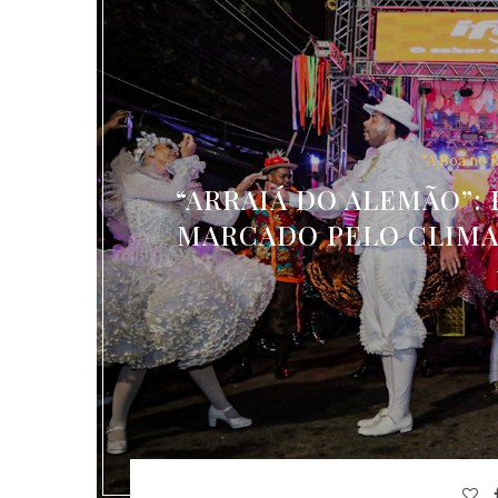
"A Boa no R
“ARRAIÁ DO ALEMÃO”:
MARCADO PELO CLIMA 