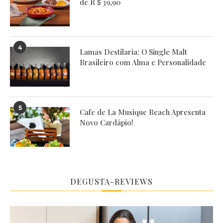
de R＄39,90
4
Lamas Destilaria: O Single Malt
Brasileiro com Alma e Personalidade
5
Cafe de La Musique Beach Apresenta
Novo Cardápio!
DEGUSTA-REVIEWS