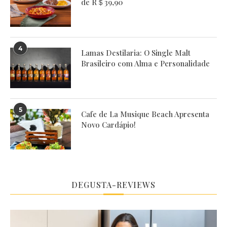
de R＄39,90
4
Lamas Destilaria: O Single Malt
Brasileiro com Alma e Personalidade
5
Cafe de La Musique Beach Apresenta
Novo Cardápio!
DEGUSTA-REVIEWS